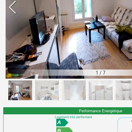
1
/
7
Performance Energétique
Logement très performant
A
B