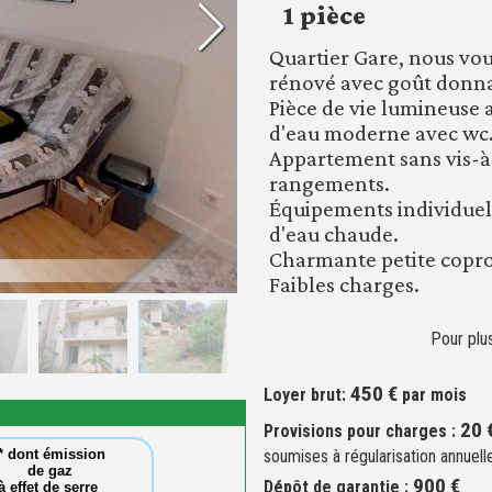
1 pièce
Quartier Gare, nous vou
rénové avec goût donnan
Pièce de vie lumineuse 
d'eau moderne avec wc
Appartement sans vis-à
rangements.
Équipements individuels
d'eau chaude.
Charmante petite copr
Faibles charges.
Pour plus
450 €
Loyer brut:
par mois
20 
Provisions pour charges :
soumises à régularisation annuell
* dont émission
de gaz
900 €
Dépôt de garantie :
à effet de serre